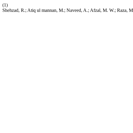
(1)
Shehzad, R.; Atiq ul mannan, M.; Naveed, A.; Afzal, M. W.; Raza,