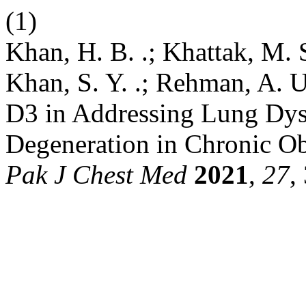
(1)
Khan, H. B. .; Khattak, M. S
Khan, S. Y. .; Rehman, A. U
D3 in Addressing Lung Dys
Degeneration in Chronic Ob
Pak J Chest Med
2021
,
27
,